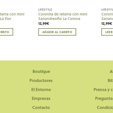
LIFESTYLE
LIFESTY
etama con mini
Coronita de retama con mini
Coroni
La Flor
Sanandresiño La Corona
Sanand
12,99
€
12,99
€
ARRITO
AÑADIR AL CARRITO
LEER
Boutique
A
Productores
Bi
El Entorno
Prensa y 
Empresas
Pregunta
Contacto
Condici