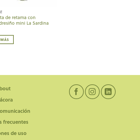
LE
ta de retama con
resiño mini La Sardina
 MÁS
bout
tácora
comunicación
s frecuentes
ones de uso