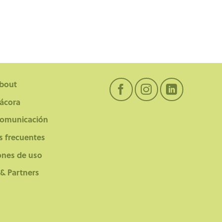
bout
tácora
comunicación
s frecuentes
ones de uso
 & Partners