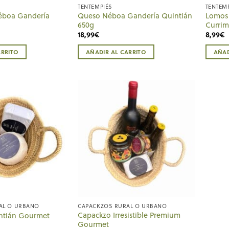
TENTEMPIÉS
TENTEM
éboa Gandería
Queso Néboa Gandería Quintián
Lomos 
650g
Currim
18,99
€
8,99
€
ARRITO
AÑADIR AL CARRITO
AÑAD
AL O URBANO
CAPACKZOS RURAL O URBANO
Capackzo Irresistible Premium
ntián Gourmet
Gourmet