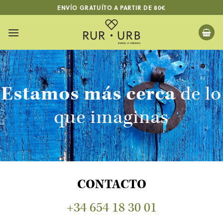
Saltar
ENVÍO GRATUÍTO A PARTIR DE 80€
al
contenido
Estamos más cerca
de lo
que imaginas
CONTACTO
+34 654 18 30 01