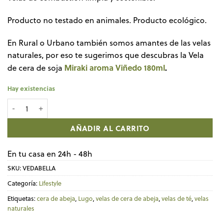
Producto no testado en animales. Producto ecológico.
En Rural o Urbano también somos amantes de las velas
naturales, por eso te sugerimos que descubras la Vela
Miraki aroma Viñedo 180ml
.
de cera de soja
Hay existencias
Bolsa 15 velas de cera de abeja 100% pura D'Abella cantidad
AÑADIR AL CARRITO
En tu casa en 24h - 48h
SKU:
VEDABELLA
Categoría:
Lifestyle
Etiquetas:
cera de abeja
,
Lugo
,
velas de cera de abeja
,
velas de té
,
velas
naturales