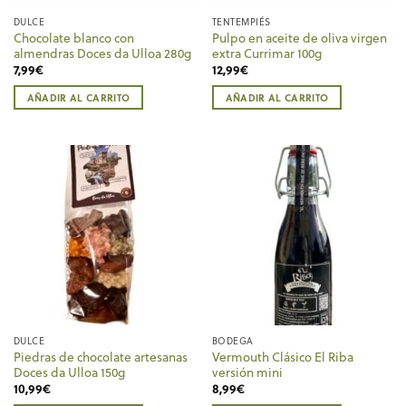
DULCE
TENTEMPIÉS
Chocolate blanco con
Pulpo en aceite de oliva virgen
almendras Doces da Ulloa 280g
extra Currimar 100g
7,99
€
12,99
€
AÑADIR AL CARRITO
AÑADIR AL CARRITO
DULCE
BODEGA
Piedras de chocolate artesanas
Vermouth Clásico El Riba
Doces da Ulloa 150g
versión mini
10,99
€
8,99
€