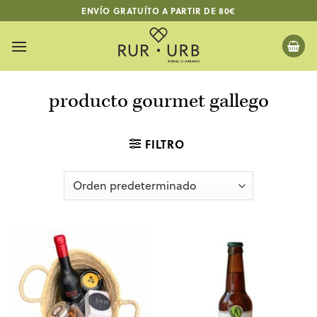
Skip
ENVÍO GRATUÍTO A PARTIR DE 80€
to
content
producto gourmet gallego
FILTRO