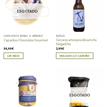
ESGOTADO
CAPACKZOS RURAL O URBANO
ADEGA
Cerveza artesana Aloumiña
Capackzo Chocolate Gourmet
Salgadiña
54,99
€
3,99
€
LER MÁIS
ENGADIR AO CARRIÑO
ESGOTADO