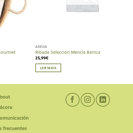
ADEGA
Gourmet
Ribada Selección Mencía Barrica
25,99
€
LER MÁIS
bout
tácora
comunicación
s frecuentes