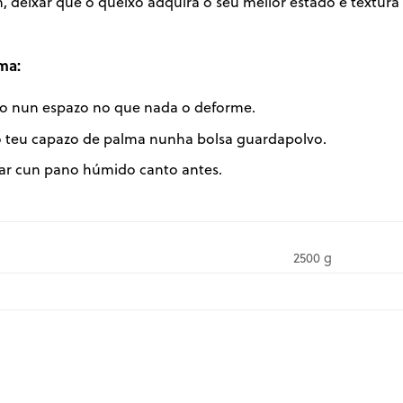
n, deixar que o queixo adquira o seu mellor estado e text
ma:
o nun espazo no que nada o deforme.
teu capazo de palma nunha bolsa guardapolvo.
ar cun pano húmido canto antes.
2500 g