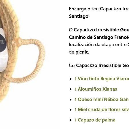
Capackzo Irr
Encarga o teu
Santiago
.
Capackzo Irresistible Go
O
Camino de Santiago Francé
localización da etapa entre
picnic
de
.
Capackzo Irresistible G
Co
1 Vino tinto Regina Viar
1 Aloumiños Xianas
1 Queso mini Néboa Gand
1 Miel cruda de flores si
1 Capazo de palma