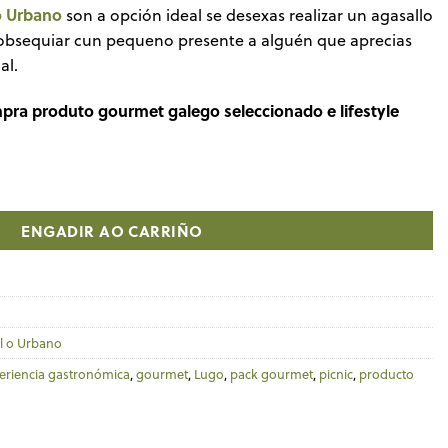
o Urbano
son a opción ideal se desexas realizar un agasallo
bsequiar cun pequeno presente a alguén que aprecias
al.
mpra produto gourmet galego seleccionado e lifestyle
 cantidade
ENGADIR AO CARRIÑO
l o Urbano
eriencia gastronómica
,
gourmet
,
Lugo
,
pack gourmet
,
picnic
,
producto