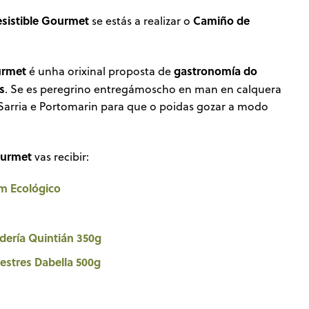
esistible Gourmet
Camiño de
se estás a realizar o
urmet
gastronomía do
é unha orixinal proposta de
s
. Se es peregrino entregámoscho en man en calquera
 Sarria e Portomarin para que o poidas gozar a modo
ourmet
vas recibir:
um Ecológico
ería Quintián 350g
lvestres Dabella 500g