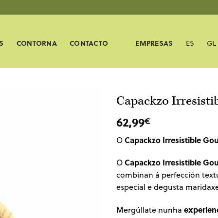
S
CONTORNA
CONTACTO
EMPRESAS
ES
GL
Capackzo Irresist
62,99
€
Capackzo Irresistible Go
O
Capackzo Irresistible Go
O
combinan á perfección text
especial e degusta maridaxe
experien
Mergúllate nunha