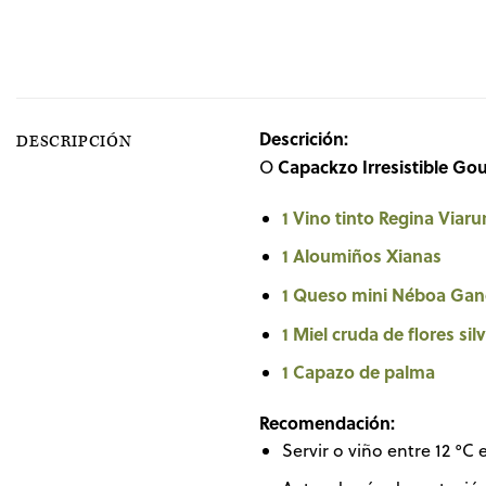
Descrición:
DESCRIPCIÓN
Capackzo Irresistible Go
O
1 Vino tinto Regina Viar
1 Aloumiños Xianas
1 Queso mini Néboa Gand
1 Miel cruda de flores si
1 Capazo de palma
Recomendación:
Servir o viño entre 12 °C e