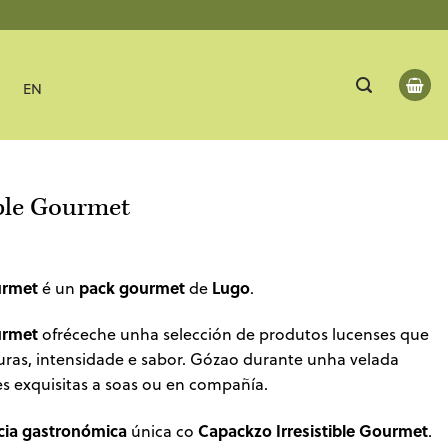
EN
ible Gourmet
urmet
pack gourmet
Lugo
é un
de
.
urmet
ofréceche unha selección de produtos lucenses que
uras, intensidade e sabor. Gózao durante unha velada
s exquisitas a soas ou en compañía.
cia gastronómica
Capackzo Irresistible Gourmet
única co
.