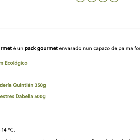
urmet
pack gourmet
é un
envasado nun capazo de palma fo
um Ecológico
ería Quintián 350g
lvestres Dabella 500g
 14 °C.