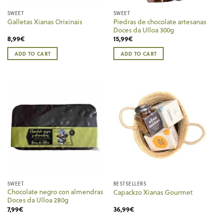
SWEET
SWEET
Piedras de chocolate artesanas
Galletas Xianas Orixinais
Doces da Ulloa 300g
8,99
€
15,99
€
ADD TO CART
ADD TO CART
SWEET
BESTSELLERS
Chocolate negro con almendras
Capackzo Xianas Gourmet
Doces da Ulloa 280g
7,99
€
36,99
€