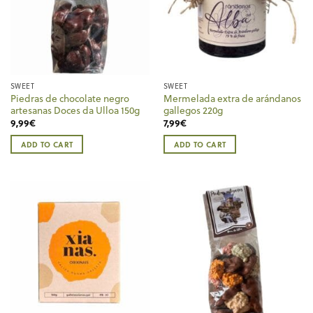
SWEET
SWEET
Piedras de chocolate negro
Mermelada extra de arándanos
artesanas Doces da Ulloa 150g
gallegos 220g
9,99
€
7,99
€
ADD TO CART
ADD TO CART