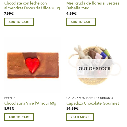
Chocolate con leche con
Miel cruda de flores silvestres
almendras Doces da Ulloa 280g
Dabella 250g
7,99
€
4,99
€
ADD TO CART
ADD TO CART
OUT OF STOCK
EVENTS
CAPACKZOS RURAL O URBANO
Chocolatina Vive l’Amour 60g
Capackzo Chocolate Gourmet
5,99
€
54,99
€
ADD TO CART
READ MORE