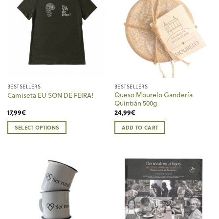
BESTSELLERS
BESTSELLERS
Queso Mourelo Gandería
Camiseta EU SON DE FEIRA!
Quintián 500g
17,99
€
24,99
€
SELECT OPTIONS
ADD TO CART
This
product
has
multiple
variants.
The
options
may