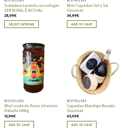
BESTSELLERS
BESTSELLERS
Sudadera Lavanda con eslogan
Mini Capackzo Sol y Sal
SER RURAL É ACTUAL.
Gourmet
28,99
€
34,99
€
SELECT OPTIONS
ADD TO CART
This
product
has
multiple
variants.
The
options
may
be
chosen
on
the
BESTSELLERS
BESTSELLERS
product
Miel cruda de flores silvestres
Capackzo Maridaje Rosado
page
Dabella 1000g
Gourmet
15,99
€
65,99
€
ADD TO CART
ADD TO CART