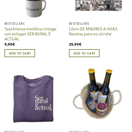
be
chosen
on
the
BESTSELLERS
BESTSELLERS
product
Taza blanca metálica vintage
Libro DE MADRES A HIJAS.
page
con eslogan SER RURAL É
Recetas para no olvidar
ACTUAL
9,99
€
29,99
€
ADD TO CART
ADD TO CART