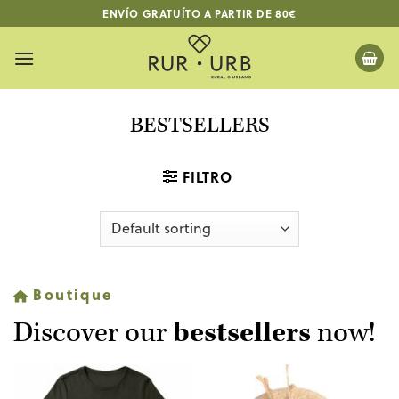
Skip
ENVÍO GRATUÍTO A PARTIR DE 80€
to
content
BESTSELLERS
FILTRO
Boutique
Discover our
bestsellers
now!