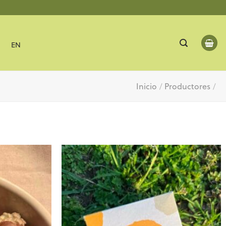
EN
Inicio
/
Productores
/