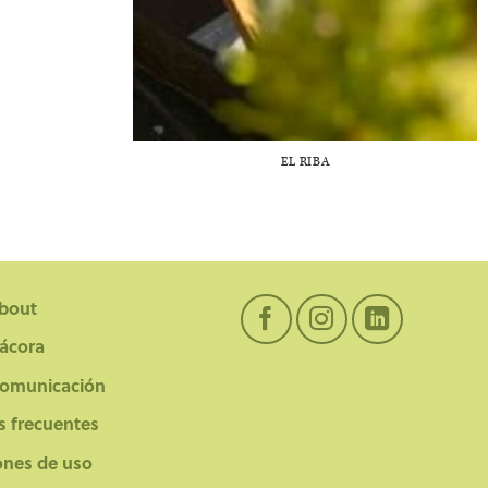
EL RIBA
bout
tácora
comunicación
s frecuentes
ones de uso