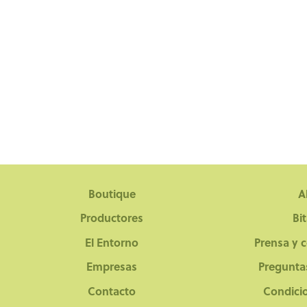
Boutique
A
Productores
Bi
El Entorno
Prensa y 
Empresas
Pregunta
Contacto
Condici