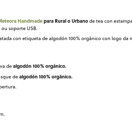
Meteora Handmade
para Rural o Urbano
de tea con estampad
n ou soporte USB.
matada con etiqueta de algodón 100% orgánico con logo d
algodón 100% orgánico.
iva de
algodón 100% orgánico.
osque de
pertura.
m.