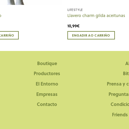
LIFESTYLE
o
Llavero charm gilda aceitunas
10,99
€
CARRIÑO
ENGADIR AO CARRIÑO
Boutique
A
Productores
Bi
El Entorno
Prensa y 
Empresas
Pregunta
Contacto
Condici
Friends