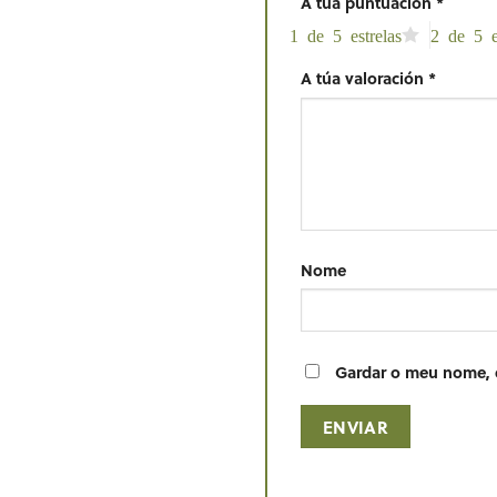
A túa puntuación
*
1 de 5 estrelas
2 de 5 e
A túa valoración
*
Nome
Gardar o meu nome, c