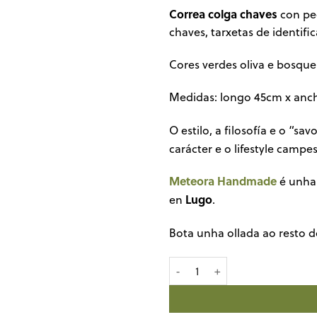
Correa colga chaves
con pec
chaves, tarxetas de identif
Cores verdes oliva e bosque
Medidas: longo 45cm x anch
O estilo, a filosofía e o “sav
carácter e o lifestyle camp
Meteora Handmade
é unha
Lugo
en
.
Bota unha ollada ao resto 
Correa colga chaves by Meteo