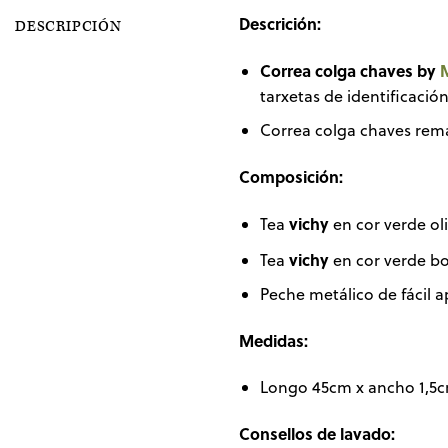
Descrición:
DESCRIPCIÓN
Correa colga chaves by
tarxetas de identificació
Correa colga chaves re
Composición:
vichy
Tea
en cor verde ol
vichy
Tea
en cor verde b
Peche metálico de fácil a
Medidas:
Longo 45cm x ancho 1,5c
Consellos de lavado: