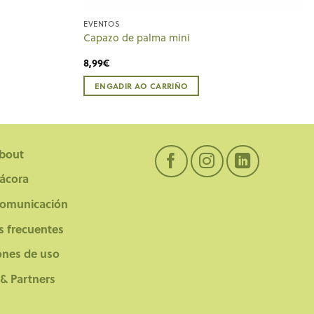
EVENTOS
Capazo de palma mini
8,99
€
ENGADIR AO CARRIÑO
bout
tácora
comunicación
s frecuentes
ones de uso
 & Partners