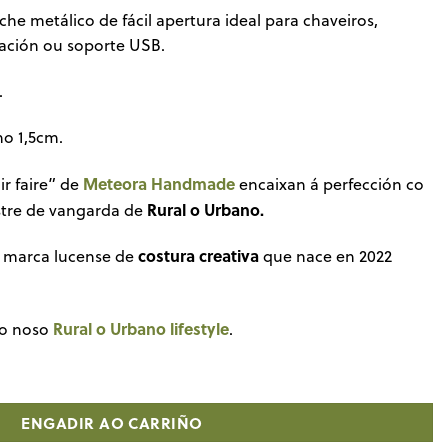
he metálico de fácil apertura ideal para chaveiros,
icación ou soporte USB.
.
o 1,5cm.
Meteora Handmade
oir faire” de
encaixan á perfección co
Rural o Urbano.
estre de vangarda de
costura creativa
 marca lucense de
que nace en 2022
Rural o Urbano lifestyle
do noso
.
ra Handmade para Rural o Urbano cantidade
ENGADIR AO CARRIÑO