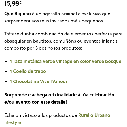
15,99
€
Que Riquiño
é un agasallo orixinal e exclusivo que
sorprenderá aos teus invitados máis pequenos.
Trátase dunha combinación de elementos perfecta para
obsequiar en bautizos, comuñóns ou eventos infantís
composto por 3 dos nosos produtos:
1 Taza metálica verde vintage en color verde bosque
1 Coello de trapo
1 Chocolatina Vive l’Amour
Sorprende e achega orixinalidade á túa celebración
e/ou evento con este detalle!
Rural o Urbano
Echa un vistazo a los productos de
lifestyle
.