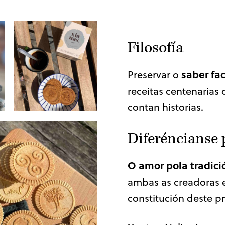
Filosofía
saber fa
Preservar o
receitas centenarias 
contan historias.
Diferéncianse
O amor pola tradici
ambas as creadoras 
constitución deste p