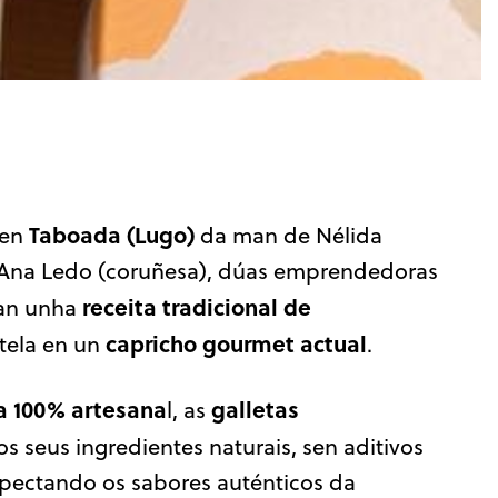
Taboada (Lugo)
 en
da man de Nélida
 Ana Ledo (coruñesa), dúas emprendedoras
receita tradicional de
ran unha
capricho gourmet actual
tela en un
.
a 100% artesana
galletas
l, as
s seus ingredientes naturais, sen aditivos
spectando os sabores auténticos da