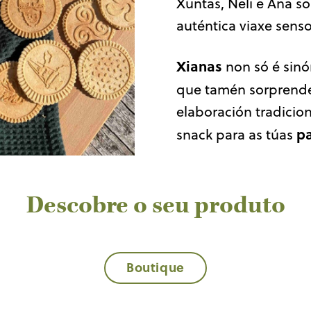
Xuntas, Neli e Ana s
auténtica viaxe senso
Xianas
non só é sinó
que tamén sorprend
elaboración tradicio
p
snack para as túas
Descobre o seu produto
Boutique