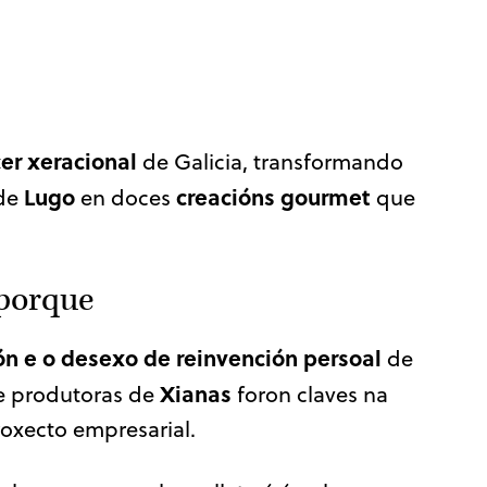
cer xeracional
de Galicia, transformando
Lugo
creacións gourmet
de
en doces
que
 porque
ón e o desexo de reinvención persoal
de
Xianas
e produtoras de
foron claves na
roxecto empresarial.