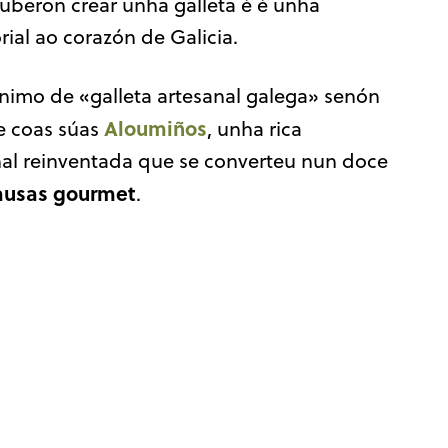
ouberon crear unha galleta é é unha
rial ao corazón de Galicia.
nimo de «galleta artesanal galega» senón
Aloumiños
e coas súas
, unha rica
nal reinventada que se converteu nun doce
ausas gourmet
.