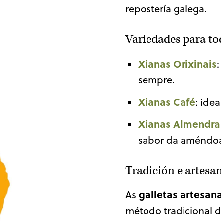
repostería galega.
Variedades para to
Xianas Orixinais
sempre.
Xianas Café
: ide
Xianas Almendra
sabor da améndo
Tradición e artesan
galletas artesan
As
método tradicional d