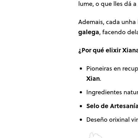
lume, o que lles dá a
Ademais, cada unha 
galega
, facendo de
¿Por qué elixir Xian
Pioneiras en recu
Xian
.
Ingredientes natur
Selo de Artesaní
Deseño orixinal v